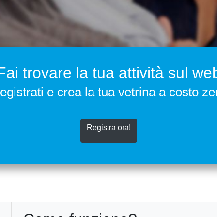
Fai trovare la tua attività sul we
egistrati e crea la tua vetrina a costo ze
Registra ora!