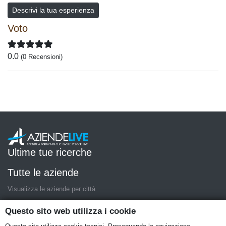
Descrivi la tua esperienza
Voto
0.0
(0 Recensioni)
Ultime tue ricerche
Tutte le aziende
Visualizza le aziende per città
Questo sito web utilizza i cookie
AziendeLive è una iniziativa di
artemedia.it
© Copyright MMXIX -
P.IVA 05400000724
Condizioni del servizio
|
Informativa Privacy
|