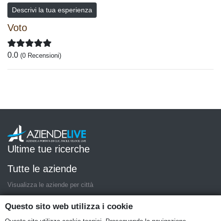
Descrivi la tua esperienza
Voto
0.0
(0 Recensioni)
Ultime tue ricerche
Tutte le aziende
Visualizza le aziende per città
Questo sito web utilizza i cookie
AziendeLive è una iniziativa di
artemedia.it
© Copyright MMXIX -
P.IVA 05400000724
Condizioni del servizio
|
Informativa Privacy
|