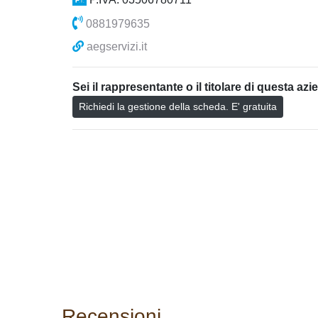
0881979635
aegservizi.it
Sei il rappresentante o il titolare di questa az
Richiedi la gestione della scheda. E' gratuita
Recensioni