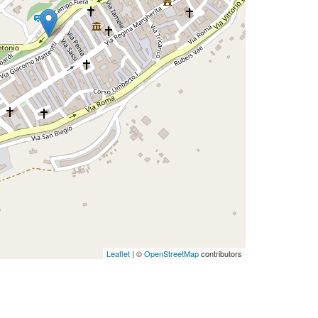
Leaflet
| ©
OpenStreetMap
contributors