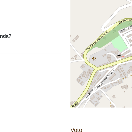
ienda?
Voto