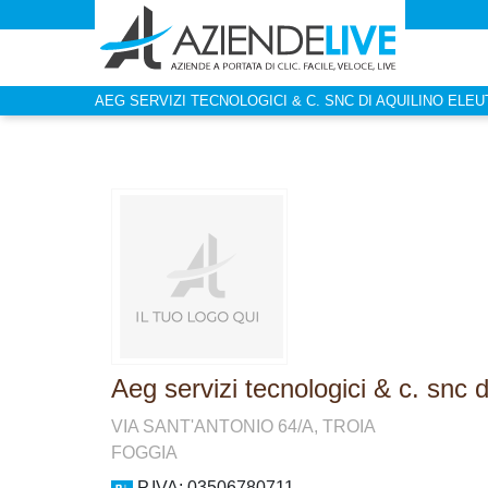
AEG SERVIZI TECNOLOGICI & C. SNC DI AQUILINO ELE
Aeg servizi tecnologici & c. snc d
VIA SANT'ANTONIO 64/A, TROIA
FOGGIA
P.IVA: 03506780711