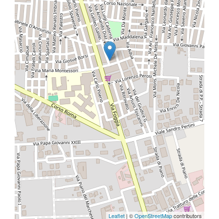
Leaflet
| ©
OpenStreetMap
contributors