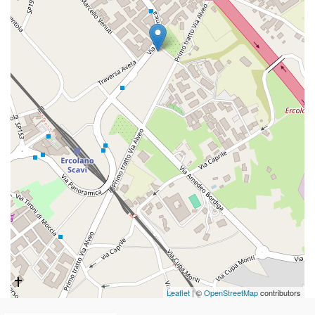
Leaflet
| ©
OpenStreetMap
contributors