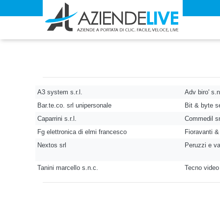
A3 system s.r.l.
Adv biro' s.n
Bar.te.co. srl unipersonale
Bit & byte s
Caparrini s.r.l.
Commedil snc
Fg elettronica di elmi francesco
Fioravanti &
Nextos srl
Peruzzi e va
Tanini marcello s.n.c.
Tecno video 