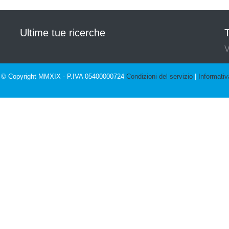
Ultime tue ricerche
T
V
© Copyright MMXIX - P.IVA 05400000724
Condizioni del servizio
|
Informativ