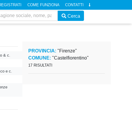
REGISTRATI
COME FUNZIONA
CONTATTI
Cerca
PROVINCIA:
"Firenze"
o & c.
COMUNE:
"Castelfiorentino"
17 RISULTATI
sco e c.
renze