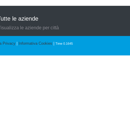
utte le aziende
isualizza le aziende per città
a Privacy
|
Informativa Cookies
|
Time 0.1645