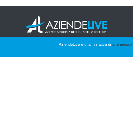
AziendeLive è una iniziativa di
artemedia.it