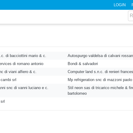
LOGIN
.c. di bacciottini mario & c.
Autospurgo valdelsa di calvani rossan
ervices di romano antonio
Bondi & salvadori
 di viani alfiero & c.
Computer land s.n.c. di renieri france
 cambi srl
Mp refrigeration snc di mazzoni paolo
nni snc di vanni luciano e c.
Stil neon sas di tricarico michele & fi
bartolomeo
srl