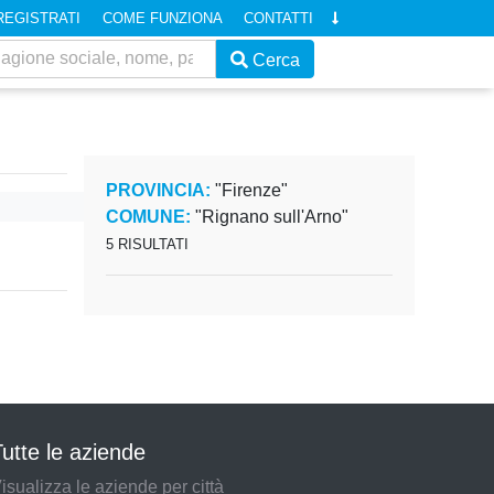
REGISTRATI
COME FUNZIONA
CONTATTI
Cerca
PROVINCIA:
"Firenze"
COMUNE:
"Rignano sull'Arno"
5 RISULTATI
utte le aziende
isualizza le aziende per città