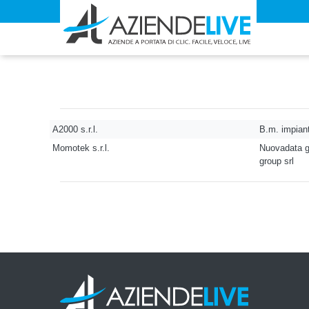
A2000 s.r.l.
B.m. impianti
Momotek s.r.l.
Nuovadata gr
group srl