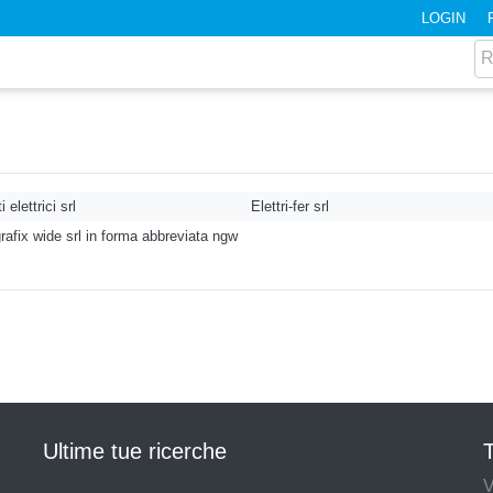
LOGIN
 elettrici srl
Elettri-fer srl
afix wide srl in forma abbreviata ngw
Ultime tue ricerche
T
V