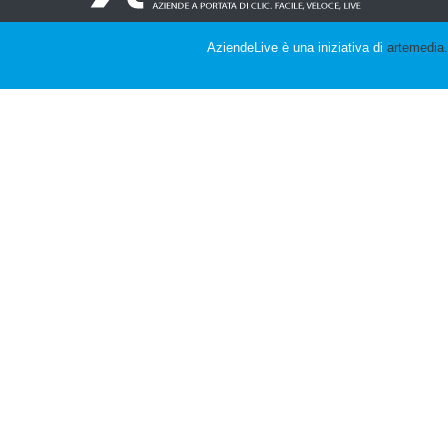
AziendeLive è una iniziativa di
artemedia.