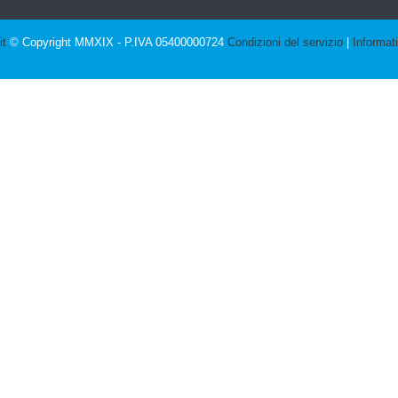
it
© Copyright MMXIX - P.IVA 05400000724
Condizioni del servizio
|
Informat