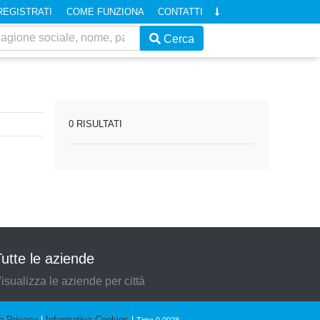
REGISTRATI
COME FUNZIONA
CONTATTI
Cerca
0 RISULTATI
utte le aziende
isualizza le aziende per città
a Privacy
|
Informativa Cookies
|