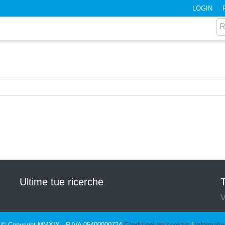
LOGIN
Ultime tue ricerche
T
V
© Copyright MMXIX - P.IVA 05400000724
Condizioni del servizio
|
Informativ