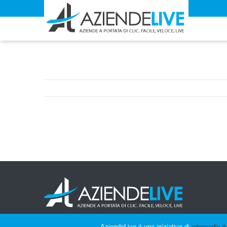
AziendeLive è una iniziativa di
artemedia.it