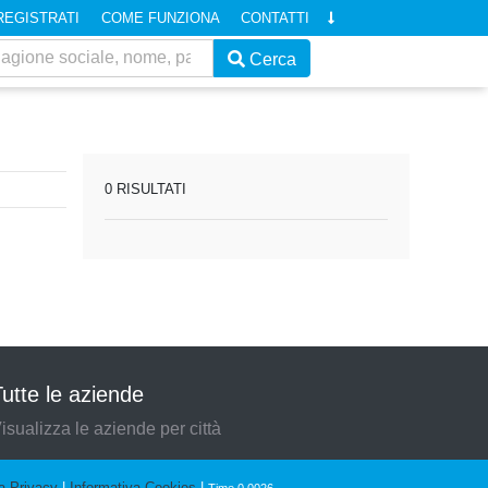
REGISTRATI
COME FUNZIONA
CONTATTI
Cerca
0 RISULTATI
utte le aziende
isualizza le aziende per città
a Privacy
|
Informativa Cookies
|