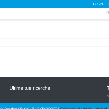
LOGIN
Ultime tue ricerche
T
V
© Copyright MMXIX - P.IVA 05400000724
Condizioni del servizio
|
Informativ