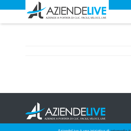
AziendeLive è una iniziativa di
artemedia.it