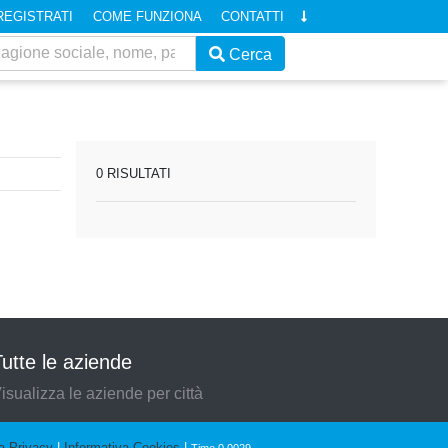
REGISTRATI
COME FUNZIONA
CONTATTI
Cerca
0 RISULTATI
utte le aziende
isualizza le aziende per città
a Privacy
|
Informativa Cookies
|