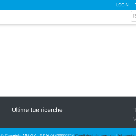
LOGIN
Ultime tue ricerche
T
V
© Copyright MMXIX - P.IVA 05400000724
Condizioni del servizio
|
Informativ