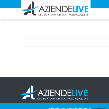
AziendeLive è una iniziativa di
artemedia.it