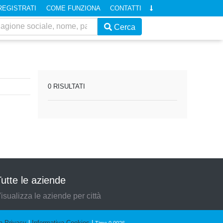
REGISTRATI
COME FUNZIONA
CONTATTI
Cerca
0 RISULTATI
utte le aziende
isualizza le aziende per città
a Privacy
|
Informativa Cookies
|