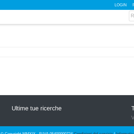
LOGIN
Ultime tue ricerche
T
V
© Copyright MMXIX - P.IVA 05400000724
Condizioni del servizio
|
Informativ