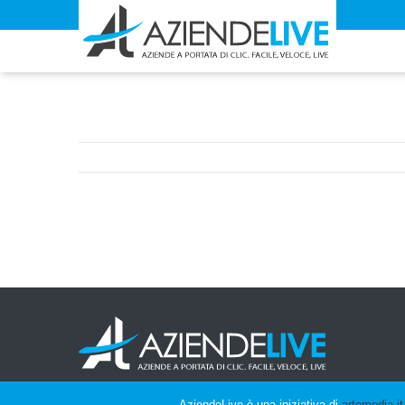
AziendeLive è una iniziativa di
artemedia.it