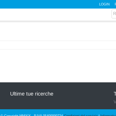
LOGIN
Ultime tue ricerche
T
V
© Copyright MMXIX - P.IVA 05400000724
Condizioni del servizio
|
Informativ