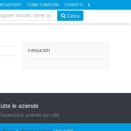
REGISTRATI
COME FUNZIONA
CONTATTI
Cerca
0 RISULTATI
utte le aziende
isualizza le aziende per città
a Privacy
|
Informativa Cookies
|