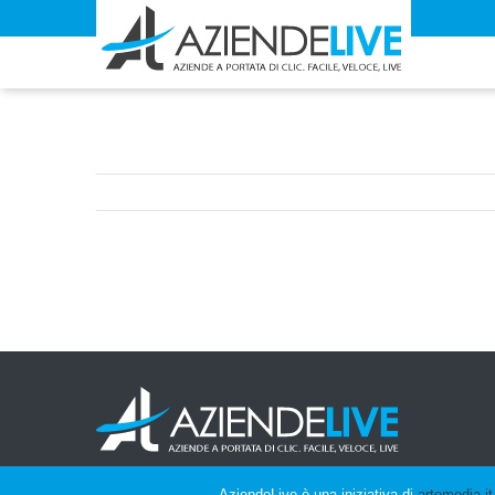
AziendeLive è una iniziativa di
artemedia.it