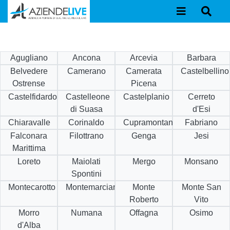
Agugliano
Ancona
Arcevia
Barbara
Belvedere
Camerano
Camerata
Castelbellino
Ostrense
Picena
Castelfidardo
Castelleone
Castelplanio
Cerreto
di Suasa
d'Esi
Chiaravalle
Corinaldo
Cupramontana
Fabriano
Falconara
Filottrano
Genga
Jesi
Marittima
Loreto
Maiolati
Mergo
Monsano
Spontini
Montecarotto
Montemarciano
Monte
Monte San
Roberto
Vito
Morro
Numana
Offagna
Osimo
d'Alba