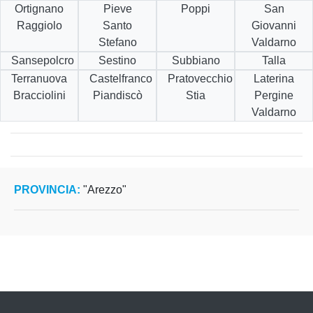
Ortignano
Pieve
Poppi
San
Raggiolo
Santo
Giovanni
Stefano
Valdarno
Sansepolcro
Sestino
Subbiano
Talla
Terranuova
Castelfranco
Pratovecchio
Laterina
Bracciolini
Piandiscò
Stia
Pergine
Valdarno
PROVINCIA:
"Arezzo"