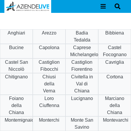
Anghiari
Arezzo
Badia
Bibbiena
Tedalda
Bucine
Capolona
Caprese
Castel
Michelangelo
Focognano
Castel San
Castiglion
Castiglion
Cavriglia
Niccolò
Fibocchi
Fiorentino
Chitignano
Chiusi
Civitella in
Cortona
della
Val di
Verna
Chiana
Foiano
Loro
Lucignano
Marciano
della
Ciuffenna
della
Chiana
Chiana
Montemignaio
Monterchi
Monte San
Montevarchi
Savino