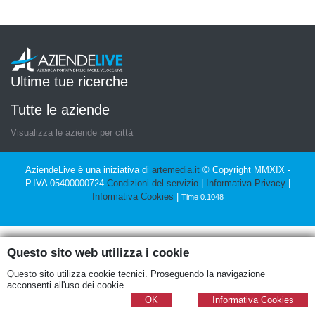
Ultime tue ricerche
Tutte le aziende
Visualizza le aziende per città
AziendeLive è una iniziativa di
artemedia.it
© Copyright MMXIX -
P.IVA 05400000724
Condizioni del servizio
|
Informativa Privacy
|
Informativa Cookies
|
Time 0.1048
Questo sito web utilizza i cookie
Questo sito utilizza cookie tecnici. Proseguendo la navigazione
acconsenti all'uso dei cookie.
OK
Informativa Cookies