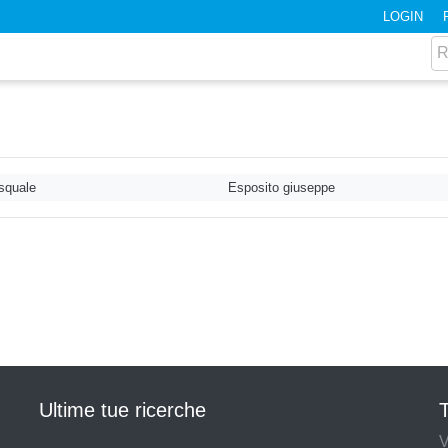
LOGIN
squale
Esposito giuseppe
Ultime tue ricerche
T
V