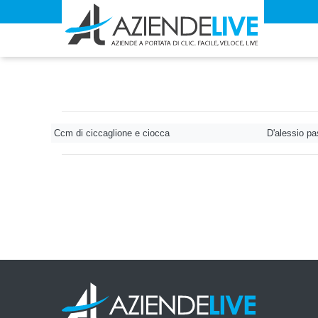
Ccm di ciccaglione e ciocca
D'alessio pa