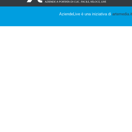
AziendeLive è una iniziativa di
artemedia.i