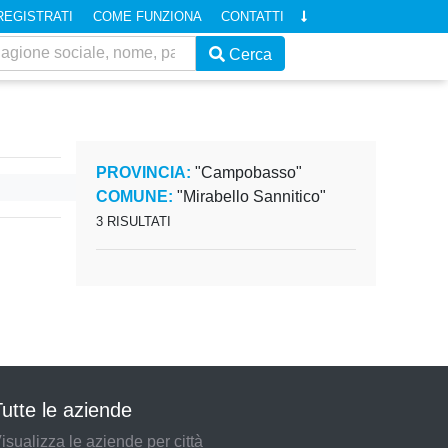
REGISTRATI
COME FUNZIONA
CONTATTI
Cerca
PROVINCIA:
"Campobasso"
COMUNE:
"Mirabello Sannitico"
3 RISULTATI
utte le aziende
isualizza le aziende per città