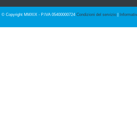
t
© Copyright MMXIX - P.IVA 05400000724
Condizioni del servizio
|
Informati