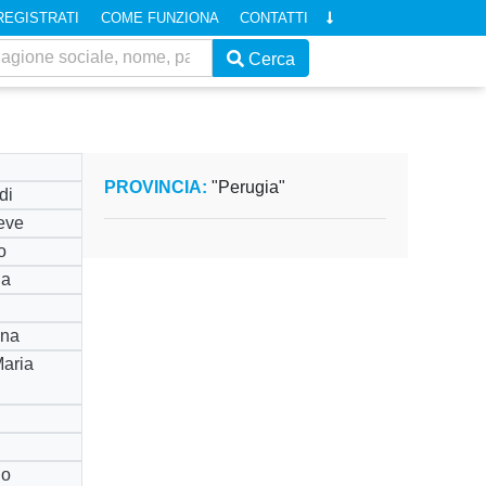
REGISTRATI
COME FUNZIONA
CONTATTI
Cerca
PROVINCIA:
"Perugia"
di
ieve
o
na
ana
aria
no