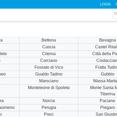
LOGIN
ra
Bettona
Bevagna
Cascia
Castel Rital
leto
Citerna
Città della P
e
Corciano
Costacciar
Fossato di Vico
Fratta Todi
neo
Gualdo Tadino
Gubbio
Marsciano
Massa Mart
o
Monteleone di Spoleto
Monte Santa M
Tiberina
ra
Norcia
Paciano
rasimeno
Perugia
Piegaro
o
Preci
San Giusti