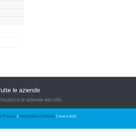
e
utte le aziende
isualizza le aziende per città
a Privacy
|
Informativa Cookies
|
Time 0.0028