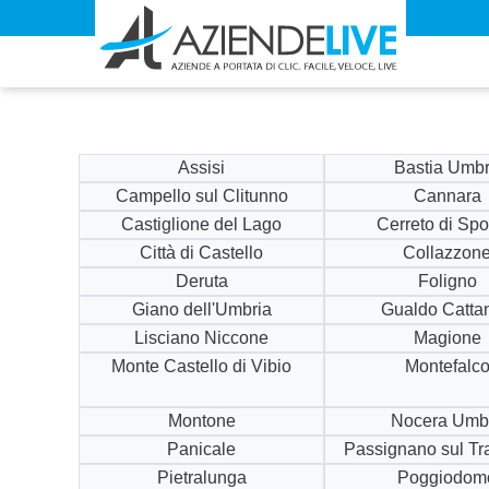
Assisi
Bastia Umb
Campello sul Clitunno
Cannara
Castiglione del Lago
Cerreto di Spo
Città di Castello
Collazzon
Deruta
Foligno
Giano dell'Umbria
Gualdo Catta
Lisciano Niccone
Magione
Monte Castello di Vibio
Montefalc
Montone
Nocera Umb
Panicale
Passignano sul T
Pietralunga
Poggiodom