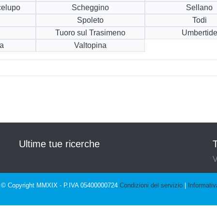
celupo
Scheggino
Sellano
Spoleto
Todi
Tuoro sul Trasimeno
Umbertid
ra
Valtopina
Ultime tue ricerche
T
V
© Copyright MMXIX - P.IVA 05400000724
Condizioni del servizio
|
Informativ