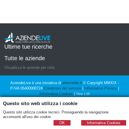
Ultime tue ricerche
Tutte le aziende
Visualizza le aziende per città
AziendeLive è una iniziativa di
artemedia.it
© Copyright MMXIX -
P.IVA 05400000724
Condizioni del servizio
|
Informativa Privacy
|
Informativa Cookies
|
Time 1.55
Questo sito web utilizza i cookie
Questo sito utilizza cookie tecnici. Proseguendo la navigazione
acconsenti all'uso dei cookie.
OK
Informativa Cookies